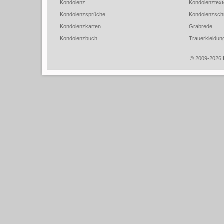
Kondolenz
Kondolenztext
Kondolenzsprüche
Kondolenzsch
Kondolenzkarten
Grabrede
Kondolenzbuch
Trauerkleidun
© 2009-2026