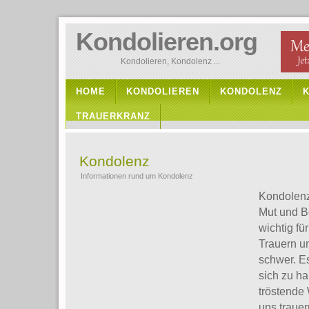
Kondolieren.org
Kondolieren, Kondolenz ...
HOME
KONDOLIEREN
KONDOLENZ
TRAUERKRANZ
Kondolenz
Informationen rund um Kondolenz
Kondolenz
Mut und Be
wichtig fü
Trauern u
schwer. E
sich zu ha
tröstende 
uns traue